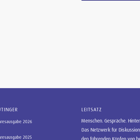
UTINGER
LEITSATZ
Menschen. Gespräche. Hinter
hresausgabe 2026
Das Netzwerk für Diskussion
hresausgabe 2025
den führenden Köpfen von h