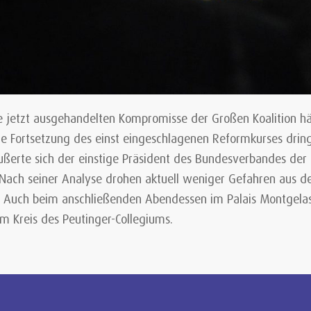
e jetzt ausgehandelten Kompromisse der Großen Koalition hä
ente Fortsetzung des einst eingeschlagenen Reformkurses dri
ußerte sich der einstige Präsident des Bundesverbandes der 
h. Nach seiner Analyse drohen aktuell weniger Gefahren aus 
 Auch beim anschließenden Abendessen im Palais Montgelas er
 Kreis des Peutinger-Collegiums.