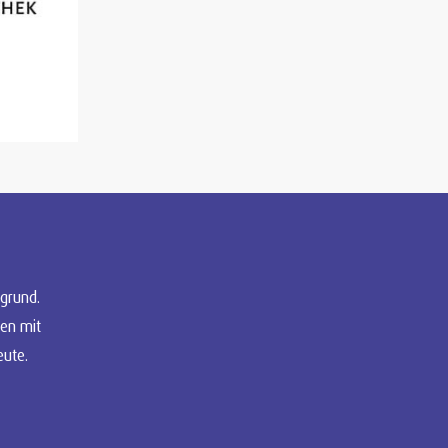
grund.
en mit
eute.